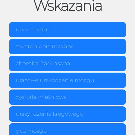
Wskazania
udar mózgu
stwardnienie rozsiane
choroba Parkinsona
urazowe uszkodzenie mózgu
dysforia mięśniowa
urazy rdzenia kręgowego
guz mózgu