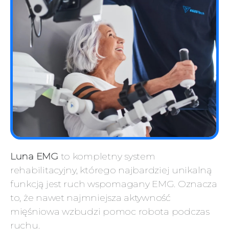
Luna EMG
to kompletny system
rehabilitacyjny, którego najbardziej unikalną
funkcją jest ruch wspomagany EMG. Oznacza
to, że nawet najmniejsza aktywność
mięśniowa wzbudzi pomoc robota podczas
ruchu.