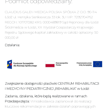
Podmiot odpowiedzialny:
CLAUDIUS GALEN MEDICA POLSKA SPÓŁKA Z O.O. 90-114
Łódź ul. Henryka Sienkiewicza 33 lok. 3U NIP: 7292704762
REGON: 101707282 KRS: 0000489819 Sąd Rejonowy dla Łodzi
Śródmieścia w Łodzi, XX Wydział Gospodarczy Krajowego
Rejestru Sądowego kapitał zakładowy w całości opłacony: 50
000,00 zł
Działania:
Zwiększenie dostępności placówki CENTRUM REHABILITACJI
I MEDYCYNY PEDIATRYCZNEJ „REHABILIKA” w Łodzi
Zadania, działania, które będą realizowane w ramach
Przedsięwzięcia:
Wnioskodawca zaplanował do realizacji
kluczowe rekomendacje w zakresie działań poprawiających