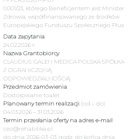
0001/23, którego Beneficjentem jest Minister
Zdrowia, współfinansowanego ze środków
Europejskiego Funduszu Społecznego Plus
Data zapytania
24.02.2026 r.
Nazwa Grantobiorcy
CLAUDIUS GALEN MEDICA POLSKA SPÓŁKA
Z OGRANICZONĄ
ODPOWIEDZIALNOŚCIĄ
Przedmiot zamówienia
Dostosowanie toalet
Planowany termin realizacji
(od – do)
04.03.2026 – 31.03.2026
Termin przesłania oferty na adres e-mail
ceo@rehabilika.pl
do dnia 2026-03-03 godz. do końca dnia.