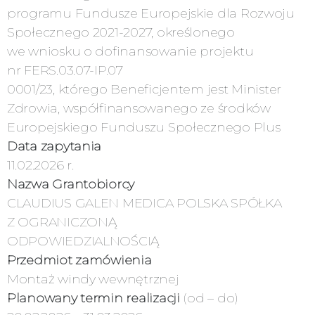
programu Fundusze Europejskie dla Rozwoju
Społecznego 2021-2027, określonego
we wniosku o dofinansowanie projektu
nr FERS.03.07-IP.07
0001/23, którego Beneficjentem jest Minister
Zdrowia, współfinansowanego ze środków
Europejskiego Funduszu Społecznego Plus
Data zapytania
11.02.2026 r.
Nazwa Grantobiorcy
CLAUDIUS GALEN MEDICA POLSKA SPÓŁKA
Z OGRANICZONĄ
ODPOWIEDZIALNOŚCIĄ
Przedmiot zamówienia
Montaż windy wewnętrznej
Planowany termin realizacji
(od – do)