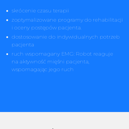
skrócenie czasu terapii
zoptymalizowane programy do rehabilitacji
i oceny postępów pacjenta.
dostosowanie do indywidualnych potrzeb
pacjenta
ruch wspomagany EMG: Robot reaguje
na aktywność mięśni pacjenta,
wspomagając jego ruch