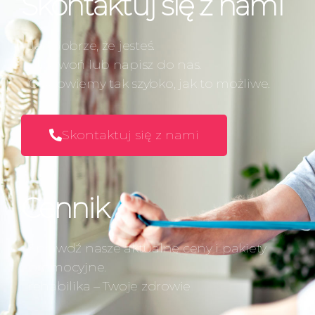
Skontaktuj się z nami
Jak dobrze, że jesteś.
Zadzwoń lub napisz do nas.
Odpowiemy tak szybko, jak to możliwe.
Skontaktuj się z nami
Cennik
Sprawdź nasze aktualne ceny i pakiety
promocyjne.
rehabilika – Twoje zdrowie