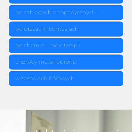
po zabiegach ortopedycznych
po urazach i kontuzjach
po chemio- i radioterapii
choroby motoneuronu
w zespołach bólowych