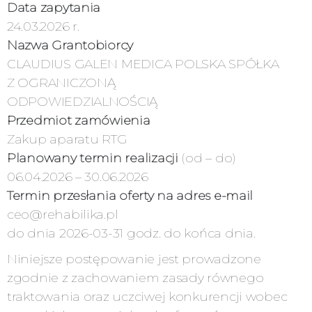
Data zapytania
24.03.2026 r.
Nazwa Grantobiorcy
CLAUDIUS GALEN MEDICA POLSKA SPÓŁKA
Z OGRANICZONĄ
ODPOWIEDZIALNOŚCIĄ
Przedmiot zamówienia
Zakup aparatu RTG
Planowany termin realizacji
(od – do)
06.04.2026 – 30.06.2026
Termin przesłania oferty na adres e-mail
ceo@rehabilika.pl
do dnia 2026-03-31 godz. do końca dnia.
Niniejsze postępowanie jest prowadzone
zgodnie z zachowaniem zasady równego
traktowania oraz uczciwej konkurencji wobec