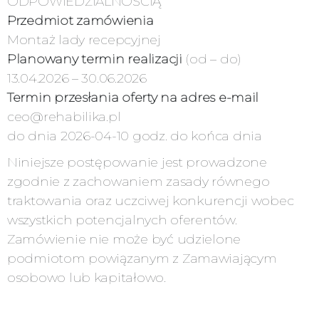
ODPOWIEDZIALNOŚCIĄ
Przedmiot zamówienia
Montaż lady recepcyjnej
Planowany termin realizacji
(od – do)
13.04.2026 – 30.06.2026
Termin przesłania oferty na adres e-mail
ceo@rehabilika.pl
do dnia 2026-04-10 godz. do końca dnia
Niniejsze postępowanie jest prowadzone
zgodnie z zachowaniem zasady równego
traktowania oraz uczciwej konkurencji wobec
wszystkich potencjalnych oferentów.
Zamówienie nie może być udzielone
podmiotom powiązanym z Zamawiającym
osobowo lub kapitałowo.