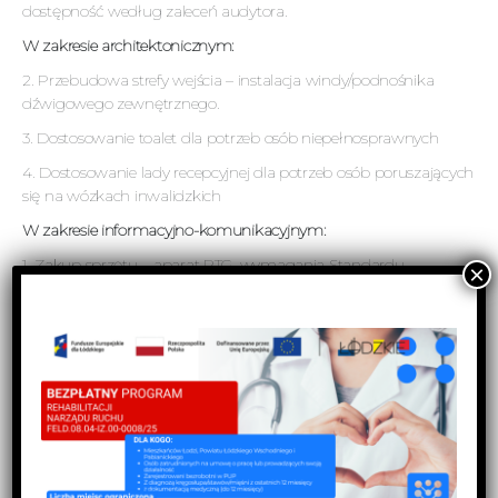
dostępność według zaleceń audytora.
W zakresie architektonicznym:
2. Przebudowa strefy wejścia – instalacja windy/podnośnika
dźwigowego zewnętrznego.
3. Dostosowanie toalet dla potrzeb osób niepełnosprawnych
4. Dostosowanie lady recepcyjnej dla potrzeb osób poruszających
się na wózkach inwalidzkich
W zakresie informacyjno-komunikacyjnym:
1. Zakup sprzętu – aparat RTG. wymagania Standardu
Dostępności AOS i wspierając równość w dostępie do opieki
zdrowotnej.
Grupa docelowa:
pacjenci placówki, którzy korzystają
ze świadczeń zdrowotnych.
Cel Przedsięwzięcia:
celem przedsięwzięcia realizowanego
przez CLAUDIUS GALEN MEDICA POLSKA Sp. z o.o.
w CENTRUM REHABILITACJI I MEDYCYNY PEDIATRYCZNEJ
„REHABILIKA” w Łodzi jest podniesienie dostępności podmiotu
leczniczego udzielającego świadczeń AOS dla osób