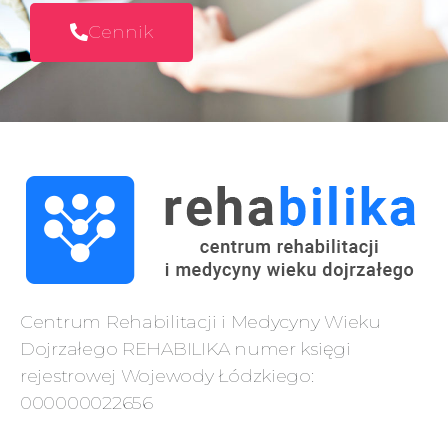
Cennik
Centrum Rehabilitacji i Medycyny Wieku
Dojrzałego REHABILIKA numer księgi
rejestrowej Wojewody Łódzkiego:
000000022656